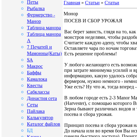
Петы
Главная
»
Статьи
»
Статьи
Рыбалка
Монор
Фермерство -
Манор
ПОСЕВ И СБОР УРОЖАЯ
Таблица манора
Вас берет зависть, глядя на то, к
Таблица манора
монстров неделями, чтобы раздоб
А
Считаете каждую адену, чтобы хв
7 Печатей и
Оставляете чара по ночам торгова
Мамонны(Каты)
Есть решение проблемы!
SA
У любого желающего есть возмож
Макрос
при затрате минимума усилий и в
Баффы
информацию, какую удалось собрат
Камалока
фермером, нужно немного - немно
Квесты
Уже есть? Ну что ж, тогда вперед 
Сабклассы
Династия сета
В любом городе есть 2-3 Manor M
(Harvester), с помощью которого В
Сеты
Зерна бывают различных видов и т
Пайлака
посева и сбора урожая.
Калькулятор
Каталог файлов
Принцип посева и сбора урожая н
БД
До начала или во время боя Вы ис
Кланы
панели быстрого доступа). Проиг