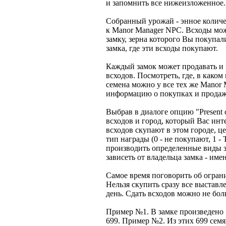
и запомнить все нижеизложенное.
Собранный урожай - энное количе
к Manor Manager NPC. Всходы мож
замку, зерна которого Вы покупал
замка, где эти всходы покупают.
Каждый замок может продавать и 
всходов. Посмотреть, где, в каком
семена можно у все тех же Manor
информацию о покупках и продажа
Выбрав в диалоге опцию "Present co
всходов и город, который Вас инт
всходов скупают в этом городе, ц
тип награды (0 - не покупают, 1 - T
производить определенные виды з
зависеть от владельца замка - име
Самое время поговорить об ограни
Нельзя скупить сразу все выставл
день. Сдать всходов можно не бол
Пример №1. В замке произведено 
699. Пример №2. Из этих 699 семя