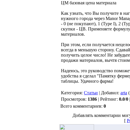
ЦМ базовая цена материала
Как узнать, что Вы получите в н
нужного города через Manor Mana
- 0 (не покупают), 1 (Type I), 2 (
скупки - ЦВ. Применяете формулу,
материалов.
При этом, если получается нецелое
всегда в меньшую сторону. Сдавай
получить целое число! Не забудьт
продажи материалов, вычтя стоимо
Надеюсь, это руководство поможе
удобства я сделал "Памятку ферме
таблицы. Удачного фарма!
Категория:
Статьи
| Добавил:
arta
(
Просмотров:
1386
| Рейтинг:
0.0
/
0
Всего комментариев:
0
Добавлять комментарии могу
[
Р