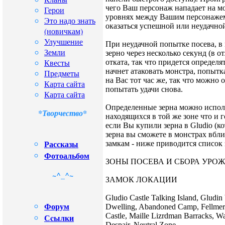
чего Ваш персонаж нападает на мо
Герои
уровнях между Вашим персонажем
Это надо знать
оказаться успешной или неудачной
(новичкам)
Улучшение
При неудачной попытке посева, в
Земли
зерно через несколько секунд (в о
Квесты
отката, так что придется определя
начнет атаковать монстра, попытка
Предметы
на Вас тот час же, так что можно 
Карта сайта
попытать удачи снова.
Карта сайта
Определенные зерна можно исполь
*Творчество*
находящихся в той же зоне что и 
если Вы купили зерна в Gludio (ко
зерна вы сможете в монстрах вбли
Рассказы
замкам - ниже приводится список 
Фотоальбом
ЗОНЫ ПОСЕВА И СБОРА УРО
~^_^~
ЗАМОК ЛОКАЦИИ
Gludio Castle Talking Island, Gludi
Форум
Dwelling, Abandoned Camp, Fellmere
Castle, Maille Lizrdman Barracks, Wa
Сcылки
Despair, Neutral Zone