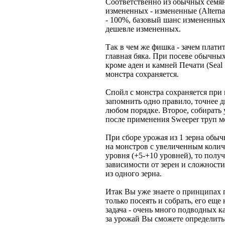
Соответственно из обычных семян
измененных - измененные (Alterna
- 100%, базовый шанс измененных
дешевле измененных.
Так в чем же фишка - зачем платит
главная бяка. При посеве обыч
кроме аден и камней Печати (Seal
монстра сохраняется.
Спойл с монстра сохраняется при
запомнить одно правило, точнее д
любом порядке. Второе, собирать
после применения Sweeper труп мо
При сборе урожая из 1 зерна обыч
на монстров с увеличенным колич
уровня (+5-+10 уровней), то получ
зависимости от зерен и сложности
из одного зерна.
Итак Вы уже знаете о принципах 
только посеять и собрать, его еще
задача - очень много подводных к
за урожай Вы сможете определить