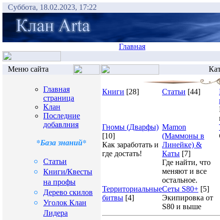
Суббота, 18.02.2023, 17:22
Главная
Меню сайта
Кат
Главная
Книги
[28]
Статьи
[44]
страница
Клан
Последние
добавлния
Гномы (Дварфы)
Mamon
[10]
(Маммоны в
*База знаний*
Как заработать и
Линейке) &
где достать!
Каты
[7]
Статьи
Где найти, что
Книги/Квесты
меняют и все
остальное.
на профы
Территориальные
Сеты S80+
[5]
Дерево скилов
битвы
[4]
Экипировка от
Уголок Клан
S80 и выше
Лидера