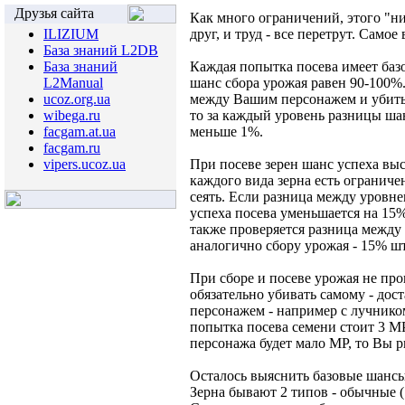
Друзья сайта
Как много ограничений, этого "низ
ILIZIUM
друг, и труд - все перетрут. Само
База знаний L2DB
База знаний
Каждая попытка посева имеет баз
L2Manual
шанс сбора урожая равен 90-100%
ucoz.org.ua
между Вашим персонажем и убиты
wibega.ru
то за каждый уровень разницы ша
facgam.at.ua
меньше 1%.
facgam.ru
vipers.ucoz.ua
При посеве зерен шанс успеха вы
каждого вида зерна есть ограниче
сеять. Если разница между уровне
успеха посева уменьшается на 15%
также проверяется разница межд
аналогично сбору урожая - 15% ш
При сборе и посеве урожая не про
обязательно убивать самому - дост
персонажем - например с лучником
попытка посева семени стоит 3 MP
персонажа будет мало MP, то Вы р
Осталось выяснить базовые шансы 
Зерна бывают 2 типов - обычные (S