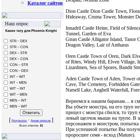
Каталог сайтов
Dion Castle Dion Castle Town, Floran
Hideaway, Cruma Tower, Monster De
Наш опрос
Innadril Castle Heine, Field of Silence
Какие тату для Phoenix Knight
Tunnel, Garden of Eva
Giran Castle Alligator Island, Tanor
STR – DEX
Dragon Valley, Lair of Antharas
STR – CON
DEX – STR
Oren Castle Town of Oren, Dark Elve
DEX – CON
of Rites, Windy Hill, Elven Village, I
CON – STR
Lizardmen, Sea of Spores, Bandit St
CON – DEX
INT – WIT
Aden Castle Town of Aden, Tower of
INT – MEN
Cave, The Cemetery, Forbidden Gatewa
WIT – INT
Narsell Lake, Anghell Waterfall, Fore
WIT – MEN
Вернемся к нашим баранам… в см
MEN – INT
Вы убъете монстра, на его труп н
MEN – WIT
прицел с монстра сбился, то тру
левый щелчок мыши на трупе. В 
[
·
]
Результаты
Архив опросов
персонажем и монстром, попытка 
Всего ответов:
81
При успешной попытке Вы получи
проросшее семя - всход (Mature).