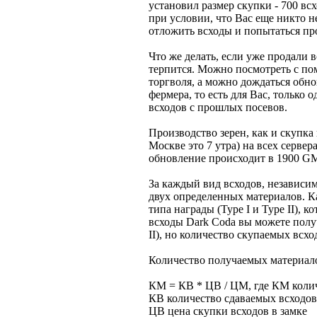
установил размер скупки - 700 вс
при условии, что Вас еще никто н
отложить всходы и попытаться пр
Что же делать, если уже продали в
терпится. Можно посмотреть с по
торгволя, а можно дождаться обно
фермера, то есть для Вас, только 
всходов с прошлых посевов.
Производство зерен, как и скупка
Москве это 7 утра) на всех сервер
обновление происходит в 1900 GMT
За каждый вид всходов, независим
двух определенных материалов. К
типа награды (Type I и Type II), 
всходы Dark Coda вы можете получ
II), но количество скупаемых всхо
Количество получаемых материало
КМ = КВ * ЦВ / ЦМ, где КМ коли
КВ количество сдаваемых всходов
ЦВ цена скупки всходов в замке