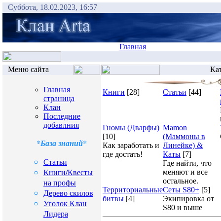
Суббота, 18.02.2023, 16:57
Главная
Меню сайта
Кат
Главная
Книги
[28]
Статьи
[44]
страница
Клан
Последние
добавлния
Гномы (Дварфы)
Mamon
[10]
(Маммоны в
*База знаний*
Как заработать и
Линейке) &
где достать!
Каты
[7]
Статьи
Где найти, что
Книги/Квесты
меняют и все
остальное.
на профы
Территориальные
Сеты S80+
[5]
Дерево скилов
битвы
[4]
Экипировка от
Уголок Клан
S80 и выше
Лидера