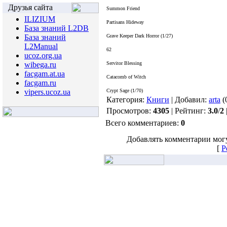
Друзья сайта
Summon Friend
ILIZIUM
Partisans Hideway
База знаний L2DB
База знаний
Grave Keeper Dark Horror
(1/27)
L2Manual
62
ucoz.org.ua
wibega.ru
Servitor Blessing
facgam.at.ua
Catacomb of Witch
facgam.ru
vipers.ucoz.ua
Crypt Sage
(1/70)
Категория:
Книги
| Добавил:
arta
(
Просмотров:
4305
| Рейтинг:
3.0
/
2
Всего комментариев:
0
Добавлять комментарии могу
[
Р