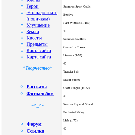
Герои
Summon Spark Cubic
Это надо знать
Beehive
(новичкам)
Hatu Windsus
(1/185)
Улучшение
Земли
40
Квесты
Summon Soulless
Предметы
Cruma 1 и 2 этаж
Карта сайта
Карта сайта
Liangma
(1/57)
40
*Творчество*
Transfer Pain
Sea of Spores
Рассказы
Giant Fungus
(1/122)
Фотоальбом
40
~^_^~
Servitor Physical Shield
Enchanted Valley
Liele
(1/72)
Форум
40
Сcылки