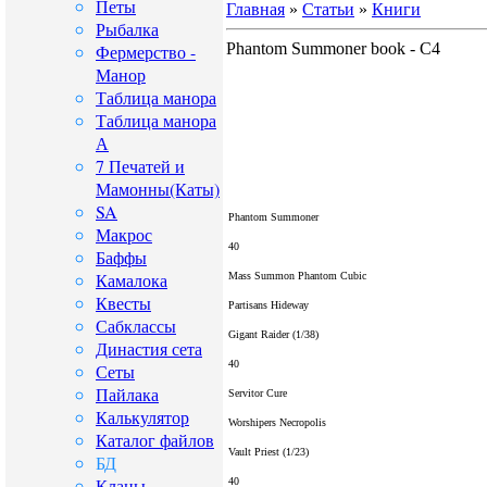
Петы
Главная
»
Статьи
»
Книги
Рыбалка
Phantom Summoner book - С4
Фермерство -
Манор
Таблица манора
Таблица манора
А
7 Печатей и
Мамонны(Каты)
SA
Phantom Summoner
Макрос
40
Баффы
Камалока
Mass Summon Phantom Cubic
Квесты
Partisans Hideway
Сабклассы
Gigant Raider
(1/38)
Династия сета
40
Сеты
Пайлака
Servitor Cure
Калькулятор
Worshipers Necropolis
Каталог файлов
Vault Priest
(1/23)
БД
Кланы
40