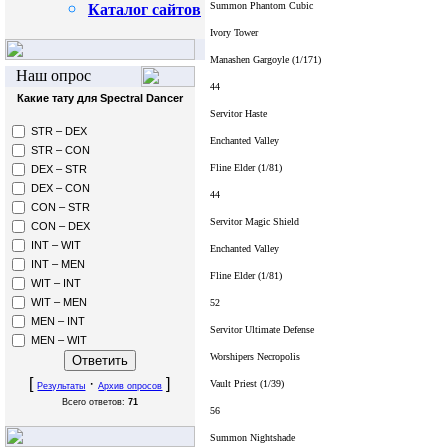
Каталог сайтов
Summon Phantom Cubic
Ivory Tower
Manashen Gargoyle
(1/171)
Наш опрос
44
Какие тату для Spectral Dancer
Servitor Haste
STR – DEX
Enchanted Valley
STR – CON
Fline Elder
(1/81)
DEX – STR
DEX – CON
44
CON – STR
Servitor Magic Shield
CON – DEX
INT – WIT
Enchanted Valley
INT – MEN
Fline Elder
(1/81)
WIT – INT
WIT – MEN
52
MEN – INT
Servitor Ultimate Defense
MEN – WIT
Worshipers Necropolis
[
·
]
Vault Priest
(1/39)
Результаты
Архив опросов
Всего ответов:
71
56
Summon Nightshade