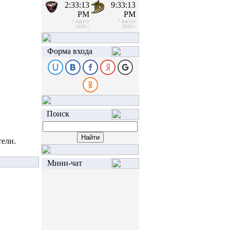
2:33:13
9:33:13
PM
PM
7 Август
7 Август
2026 г
2026 г
Форма входа
Поиск
тели.
Мини-чат