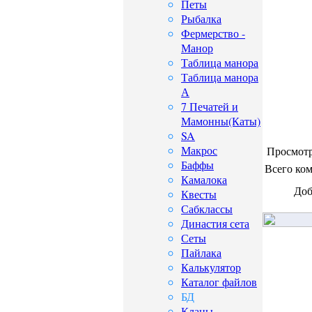
Петы
Рыбалка
Фермерство -
Манор
Таблица манора
Таблица манора
А
7 Печатей и
Мамонны(Каты)
SA
Макрос
Просмотр
Баффы
Всего ко
Камалока
Доб
Квесты
Сабклассы
Династия сета
Сеты
Пайлака
Калькулятор
Каталог файлов
БД
Кланы