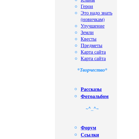
Герои
Это надо знать
(новичкам)
Улучшение
Земли
Квесты
Предметы
Карта сайта
Карта сайта
*Творчество*
Рассказы
Фотоальбом
~^_^~
Форум
Сcылки