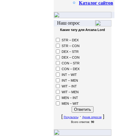
Каталог сайтов
Наш опрос
Какие тату для Arcana Lord
STR – DEX
STR – CON
DEX – STR
DEX – CON
CON – STR
CON – DEX
INT – WIT
INT – MEN
WIT – INT
WIT – MEN
MEN – INT
MEN – WIT
[
·
]
Результаты
Архив опросов
Всего ответов:
90