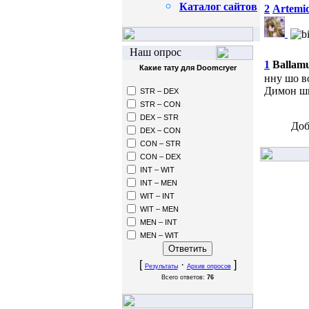
Каталог сайтов
2
Artemi
Наш опрос
1
Ballam
Какие тату для Doomcryer
нну шо в
Димон шм
STR – DEX
STR – CON
DEX – STR
Доб
DEX – CON
CON – STR
CON – DEX
INT – WIT
INT – MEN
WIT – INT
WIT – MEN
MEN – INT
MEN – WIT
[
·
]
Результаты
Архив опросов
Всего ответов:
76