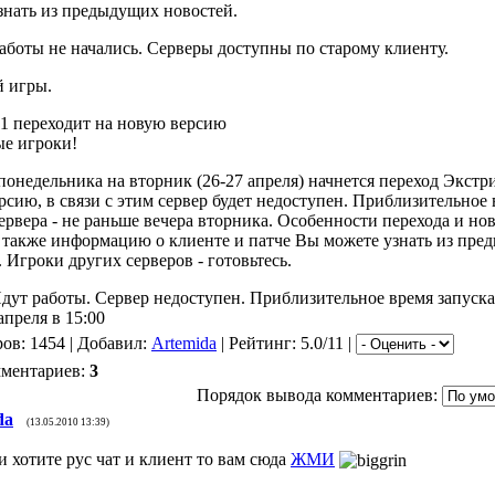
знать из предыдущих новостей.
Работы не начались. Серверы доступны по старому клиенту.
 игры.
1 переходит на новую версию
е игроки!
 понедельника на вторник (26-27 апреля) начнется переход Экстр
рсию, в связи с этим сервер будет недоступен. Приблизительное
сервера - не раньше вечера вторника. Особенности перехода и но
а также информацию о клиенте и патче Вы можете узнать из пр
 Игроки других серверов - готовьтесь.
Идут работы. Сервер недоступен. Приблизительное время запуска
апреля в 15:00
ов: 1454 | Добавил:
Artemida
| Рейтинг: 5.0/11 |
мментариев:
3
Порядок вывода комментариев:
da
(13.05.2010 13:39)
и хотите рус чат и клиент то вам сюда
ЖМИ