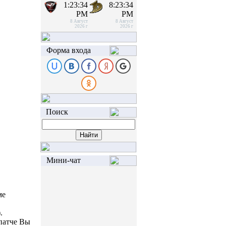
1:23:34
8:23:34
PM
PM
8 Август
8 Август
2026 г
2026 г
Форма входа
Поиск
Мини-чат
ме
.
патче Вы