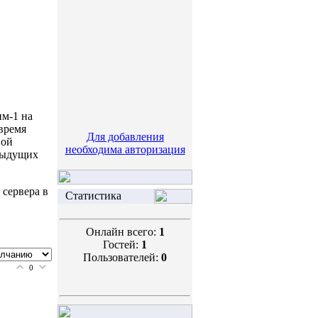
им-1 на
 время
Для добавления
вой
необходима авторизация
едыдущих
 сервера в
Статистика
Онлайн всего:
1
Гостей:
1
Пользователей:
0
0