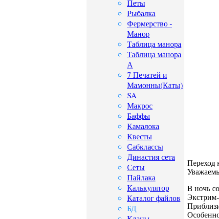
Петы
Рыбалка
Фермерство -
Манор
Таблица манора
Таблица манора
А
7 Печатей и
Мамонны(Каты)
SA
Макрос
Баффы
Камалока
Квесты
Сабклассы
Династия сета
Переход 
Сеты
Уважаемы
Пайлака
Калькулятор
В ночь со
Каталог файлов
Экстрим-
Приблизит
БД
Особенно
Кланы