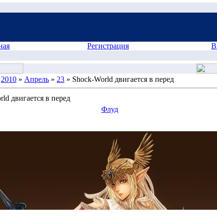
ная
Регистрация
В
»
2010
»
Апрель
»
23
» Shock-World двигается в перед
rld двигается в перед
Флуд