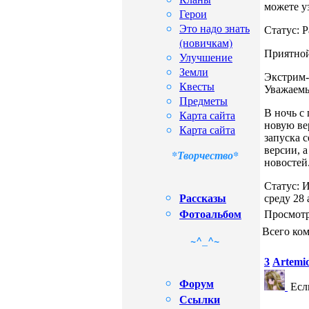
можете у
Герои
Это надо знать
Статус: 
(новичкам)
Приятной
Улучшение
Земли
Экстрим-
Квесты
Уважаемы
Предметы
В ночь с
Карта сайта
новую ве
Карта сайта
запуска 
версии, 
*Творчество*
новостей.
Статус: 
Рассказы
среду 28 
Фотоальбом
Просмотр
Всего ко
~^_^~
3
Artemi
Форум
Есл
Сcылки