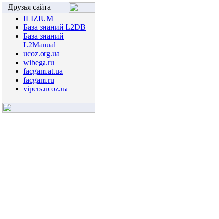
Друзья сайта
ILIZIUM
База знаний L2DB
База знаний
L2Manual
ucoz.org.ua
wibega.ru
facgam.at.ua
facgam.ru
vipers.ucoz.ua