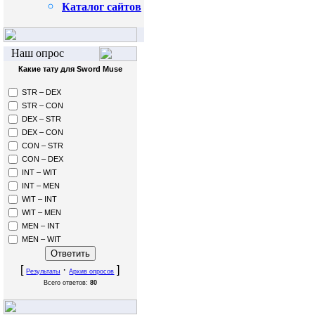
Каталог сайтов
Наш опрос
Какие тату для Sword Muse
STR – DEX
STR – CON
DEX – STR
DEX – CON
CON – STR
CON – DEX
INT – WIT
INT – MEN
WIT – INT
WIT – MEN
MEN – INT
MEN – WIT
[
·
]
Результаты
Архив опросов
Всего ответов:
80