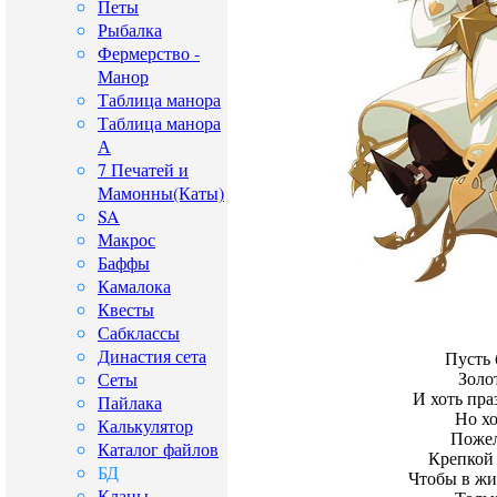
Петы
Рыбалка
Фермерство -
Манор
Таблица манора
Таблица манора
А
7 Печатей и
Мамонны(Каты)
SA
Макрос
Баффы
Камалока
Квесты
Сабклассы
Династия сета
Пусть 
Сеты
Золо
И хоть пра
Пайлака
Но хо
Калькулятор
Пожел
Каталог файлов
Крепкой
БД
Чтобы в жи
Кланы