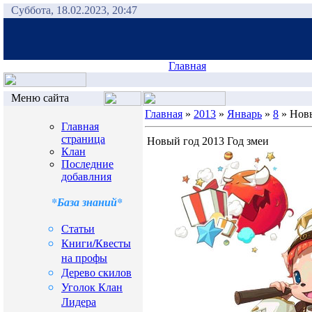
Суббота, 18.02.2023, 20:47
Главная
Меню сайта
Главная
»
2013
»
Январь
»
8
» Новы
Главная
страница
Новый год 2013 Год змеи
Клан
Последние
добавлния
*База знаний*
Статьи
Книги/Квесты
на профы
Дерево скилов
Уголок Клан
Лидера