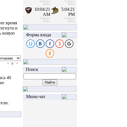
9 Август
9 Август
2026 г
2026 г
10:04:21
5:04:21
AM
PM
9 Август
9 Август
2026 г
2026 г
нее время
тигнута и
ть новую
Форма входа
0
Поиск
аса 40
фиг
Мини-чат
тели.