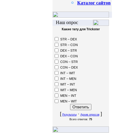
Каталог сайтов
Наш опрос
Какие тату для Trickster
STR – DEX
STR – CON
DEX – STR
DEX – CON
CON – STR
CON – DEX
INT – WIT
INT – MEN
WIT – INT
WIT – MEN
MEN – INT
MEN – WIT
[
·
]
Результаты
Архив опросов
Всего ответов:
75