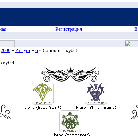
ная
Регистрация
В
»
2009
»
Август
»
6
» Саппорт в кубе!
в кубе!