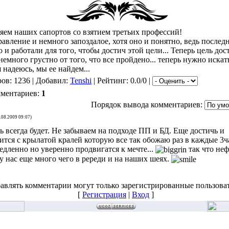
яем наших сапортов со взятием третьих профессий!
равление и немного запоздалое, хотя оно и понятно, ведь послед
 и работали для того, чтобы достич этой цели... Теперь цель дос
немного грустно от того, что все пройдено... теперь нужно иска
 я надеюсь, мы ее найдем...
ов: 1236 | Добавил:
Tenshi
| Рейтинг: 0.0/0 |
мментариев:
1
Порядок вывода комментариев:
.08.2009 09:07)
ь всегда будет. Не забываем на подходе ПП и БД. Еще достичь и
ится с крылатой кралей которую все так обожаю раз в каждые 3ч
едленно но уверенно продвигатся к мечте...
так что не
 у нас еще много чего в ререди и на наших шеях.
авлять комментарии могут только зарегистрированные пользова
[
Регистрация
|
Вход
]