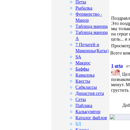
Петы
Рыбалка
Фермерство -
Поздравл
Манор
Это позд
Таблица манора
мы только
Таблица манора
на серце 
А
цель... и
7 Печатей и
Просмотр
Мамонны(Каты)
Всего ко
SA
Макрос
1
arta
(07
Баффы
Цел
Камалока
познаком
Квесты
минут. М
Сабклассы
грустить
Династия сета
Сеты
Пайлака
Доб
Калькулятор
Каталог файлов
БД
Кланы