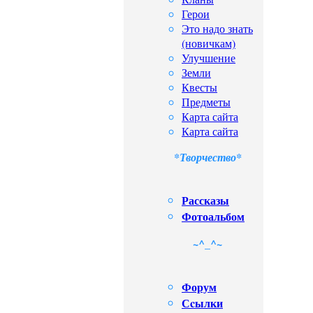
Герои
Это надо знать
(новичкам)
Улучшение
Земли
Квесты
Предметы
Карта сайта
Карта сайта
*Творчество*
Рассказы
Фотоальбом
~^_^~
Форум
Сcылки