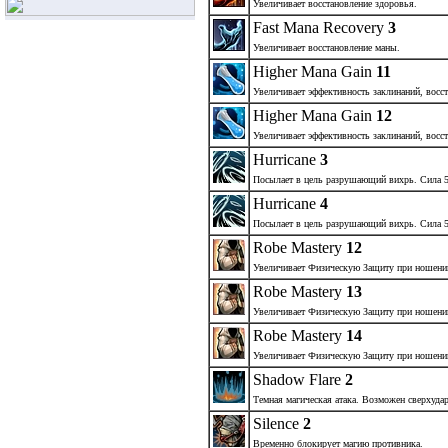
Увеличивает восстановление здоровья.
Fast Mana Recovery
3
Увеличивает восстановление маны.
Higher Mana Gain
11
Увеличивает эффективность заклинаний, восс
Higher Mana Gain
12
Увеличивает эффективность заклинаний, восс
Hurricane
3
Посылает в цель разрушающий вихрь. Сила 5
Hurricane
4
Посылает в цель разрушающий вихрь. Сила 5
Robe Mastery
12
Увеличивает Физическую Защиту при ношени
Robe Mastery
13
Увеличивает Физическую Защиту при ношени
Robe Mastery
14
Увеличивает Физическую Защиту при ношени
Shadow Flare
2
Темная магическая атака. Возможен сверхудар
Silence
2
Временно блокирует магию противника.