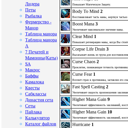
Лидера
Повышает Магическую Защиту.
Петы
Body To Mind
2
Рыбалка
Восстанавливает часть маны, жертвуя частью
Фермерство -
Boost Mana
3
Манор
Увеличивает максимальное значение маны.
Таблица манора
Clear Mind
1
Таблица манора
Повышает регенерацию маны, когда Вы стоите
А
Corpse Life Drain
3
7 Печатей и
Высасывает жизнь из трупа для восстановлен
Мамонны(Каты)
Curse Chaos
2
SA
Проклятие, понижающее точность противника
Макрос
Curse Fear
1
Баффы
Вселяет страх в противника, заставляя его спа
Камалока
Fast Spell Casting
2
Квесты
Сабклассы
Увеличивает скорость произношения заклинан
Династия сета
Higher Mana Gain
9
Сеты
Увеличивает эффективность заклинаний, восс
Пайлака
Higher Mana Gain
10
Калькулятор
Увеличивает эффективность заклинаний, восс
Каталог файлов
Hurricane
1