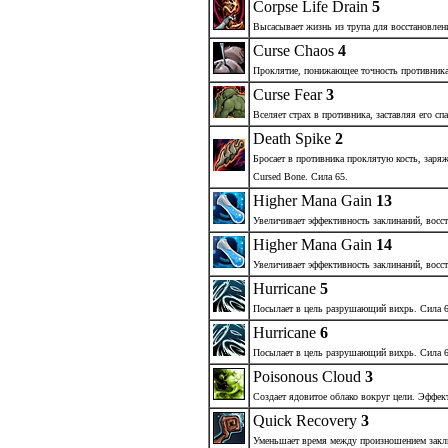
Corpse Life Drain
5
Высасывает жизнь из трупа для восстановлен
Curse Chaos
4
Проклятие, понижающее точность противника
Curse Fear
3
Вселяет страх в противника, заставляя его спа
Death Spike
2
Бросает в противника проклятую кость, заряж
Cursed Bone. Сила 65.
Higher Mana Gain
13
Увеличивает эффективность заклинаний, восс
Higher Mana Gain
14
Увеличивает эффективность заклинаний, восс
Hurricane
5
Посылает в цель разрушающий вихрь. Сила 6
Hurricane
6
Посылает в цель разрушающий вихрь. Сила 6
Poisonous Cloud
3
Создает ядовитое облако вокруг цели. Эффект
Quick Recovery
3
Уменьшает время между произношением закл