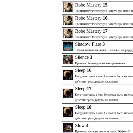
Robe Mastery
15
Увеличивает Физическую Защиту при ношени
Robe Mastery
16
Увеличивает Физическую Защиту при ношени
Robe Mastery
17
Увеличивает Физическую Защиту при ношени
Shadow Flare
3
Темная магическая атака. Возможен сверхудар
Silence
3
Временно блокирует магию противника.
Sleep
16
Погружает цель в сон. Не может быть наложе
действие предыдущего заклинания.
Sleep
17
Погружает цель в сон. Не может быть наложе
действие предыдущего заклинания.
Sleep
18
Погружает цель в сон. Не может быть наложе
действие предыдущего заклинания.
Slow
4
Временно снижает скорость цели. Эффект 3.