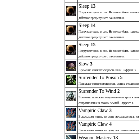
Sleep
13
Погружает цель в сон. Не может быть наложе
действие предыдущего заклинания.
Sleep
14
Погружает цель в сон. Не может быть наложе
действие предыдущего заклинания.
Sleep
15
Погружает цель в сон. Не может быть наложе
действие предыдущего заклинания.
Slow
3
Временно снижает скорость цели. Эффект 3.
Surrender To Poison
5
Понижает сопротивляемость цели к отравлен
Surrender To Wind
2
Временно понижает сопротивление цели к ата
сопротивление к атакам землей. Эффект 4.
Vampiric Claw
3
Высасывает жизнь из цели, восстанавливая св
Vampiric Claw
4
Высасывает жизнь из цели, восстанавливая св
Weapon Mastery
13