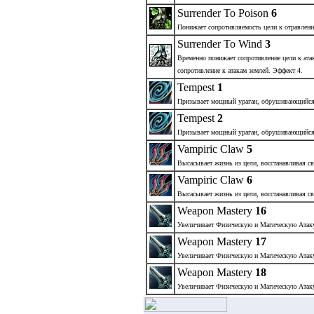
Surrender To Poison
6
Понижает сопротивляемость цели к отравлен
Surrender To Wind
3
Временно понижает сопротивление цели к ата
сопротивление к атакам землей. Эффект 4.
Tempest
1
Призывает мощный ураган, обрушивающийся 
Tempest
2
Призывает мощный ураган, обрушивающийся 
Vampiric Claw
5
Высасывает жизнь из цели, восстанавливая св
Vampiric Claw
6
Высасывает жизнь из цели, восстанавливая св
Weapon Mastery
16
Увеличивает Физическую и Магическую Атак
Weapon Mastery
17
Увеличивает Физическую и Магическую Атак
Weapon Mastery
18
Увеличивает Физическую и Магическую Атак