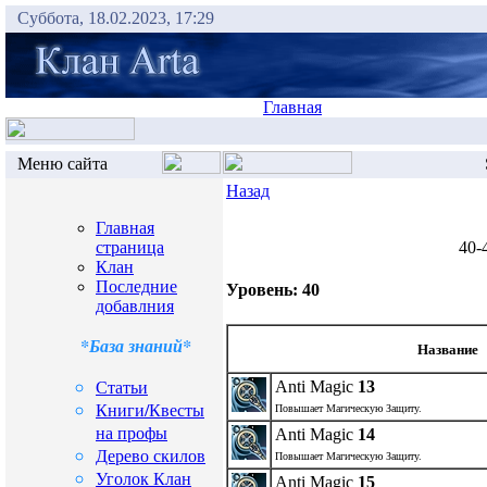
Суббота, 18.02.2023, 17:29
Главная
Меню сайта
Назад
Главная
страница
40-
Клан
Последние
Уровень: 40
добавлния
*База знаний*
Название
Статьи
Anti Magic
13
Книги/Квесты
Повышает Магическую Защиту.
на профы
Anti Magic
14
Дерево скилов
Повышает Магическую Защиту.
Уголок Клан
Anti Magic
15