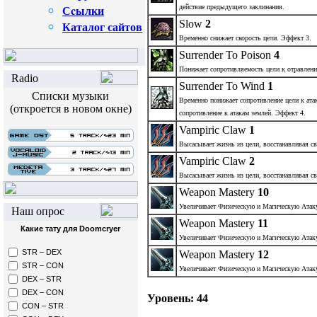
Сcылки
действие предыдущего заклинания.
Slow
2
Каталог сайтов
Временно снижает скорость цели. Эффект 3.
Surrender To Poison
4
Понижает сопротивляемость цели к отравлен
Radio
Surrender To Wind
1
Списки музыки
Временно понижает сопротивление цели к ата
(откроется в новом окне)
сопротивление к атакам землей. Эффект 4.
Vampiric Claw
1
Высасывает жизнь из цели, восстанавливая св
Vampiric Claw
2
Высасывает жизнь из цели, восстанавливая св
Weapon Mastery
10
Увеличивает Физическую и Магическую Атак
Наш опрос
Weapon Mastery
11
Какие тату для Doomcryer
Увеличивает Физическую и Магическую Атак
STR – DEX
Weapon Mastery
12
STR – CON
Увеличивает Физическую и Магическую Атак
DEX – STR
DEX – CON
Уровень: 44
CON – STR