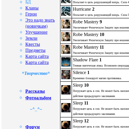
БД
Посылает в цель разрушающий вихрь. Сила 4
Кланы
Hurricane
2
Герои
Посылает в цель разрушающий вихрь. Сила 5
Это надо знать
Robe Mastery
9
(новичкам)
Увеличивает Физическую Защиту при ношени
Улучшение
Robe Mastery
10
Земли
Увеличивает Физическую Защиту при ношени
Квесты
Robe Mastery
11
Предметы
Увеличивает Физическую Защиту при ношени
Карта сайта
Shadow Flare
1
Карта сайта
Темная магическая атака. Возможен сверхудар
Silence
1
*Творчество*
Временно блокирует магию противника.
Sleep
10
Рассказы
Погружает цель в сон. Не может быть наложе
Фотоальбом
действие предыдущего заклинания.
Sleep
11
~^_^~
Погружает цель в сон. Не может быть наложе
действие предыдущего заклинания.
Sleep
12
Форум
Погружает цель в сон. Не может быть наложе