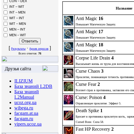
CON – DEX
INT – WIT
Название
INT – MEN
Anti Magic
16
WIT – INT
WIT – MEN
Повышает Магическую Защиту.
MEN – INT
Anti Magic
17
MEN – WIT
Повышает Магическую Защиту.
Anti Magic
18
[
·
]
Результаты
Архив опросов
Повышает Магическую Защиту.
Всего ответов:
76
Corpse Life Drain
4
Высасывает жизнь из трупа для восстановлен
Друзья сайта
Curse Chaos
3
Проклятие, понижающее точность противника
ILIZIUM
Curse Fear
2
База знаний L2DB
Вселяет страх в противника, заставляя его спа
База знаний
L2Manual
Curse: Poison
4
ucoz.org.ua
Отравляющее проклятие. Эффект 5.
wibega.ru
Death Spike
1
facgam.at.ua
Бросает в противника проклятую кость, заряж
facgam.ru
Cursed Bone. Сила 58.
vipers.ucoz.ua
Fast HP Recovery
2