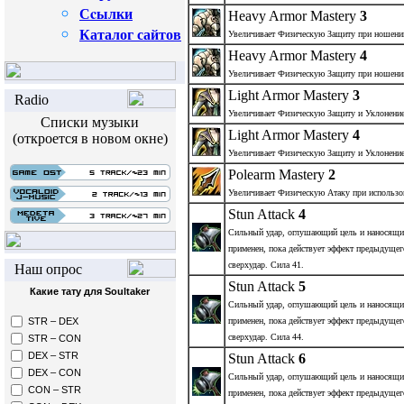
Сcылки
Heavy Armor Mastery
3
Каталог сайтов
Увеличивает Физическую Защиту при ношени
Heavy Armor Mastery
4
Увеличивает Физическую Защиту при ношени
Light Armor Mastery
3
Radio
Увеличивает Физическую Защиту и Уклонение
Списки музыки
Light Armor Mastery
4
(откроется в новом окне)
Увеличивает Физическую Защиту и Уклонение
Polearm Mastery
2
Увеличивает Физическую Атаку при использов
Stun Attack
4
Сильный удар, оглушающий цель и наносящи
применен, пока действует эффект предыдущег
сверхудар. Сила 41.
Наш опрос
Stun Attack
5
Какие тату для Soultaker
Сильный удар, оглушающий цель и наносящи
применен, пока действует эффект предыдущег
STR – DEX
сверхудар. Сила 44.
STR – CON
DEX – STR
Stun Attack
6
DEX – CON
Сильный удар, оглушающий цель и наносящи
CON – STR
применен, пока действует эффект предыдущег