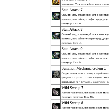
Увеличивает Физическую Атаку при использов
Stun Attack
7
Сильный удар, оглушающий цель и наносящи
применен, пока действует эффект предыдущег
сверхудар. Сила 55.
Stun Attack
8
Сильный удар, оглушающий цель и наносящи
применен, пока действует эффект предыдущег
сверхудар. Сила 59.
Stun Attack
9
Сильный удар, оглушающий цель и наносящи
применен, пока действует эффект предыдущег
сверхудар. Сила 64.
Summon Mechanic Golem
1
Создает механического голема, который може
требуется 7 Crystals: D-Grade. Забирает 15%
потребляться по 4 Crystals: D-Grade через 4
Wild Sweep
7
Наносит урон нескольким противникам. Испол
Возможен сверхудар. Сила 165.
Wild Sweep
8
Наносит урон нескольким противникам. Испол