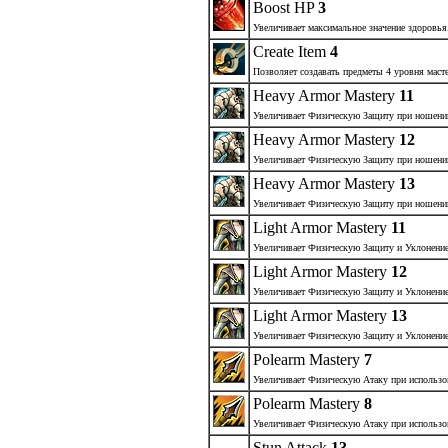
Boost HP
3
Увеличивает максимальное значение здоровья
Create Item
4
Позволяет создавать предметы 4 уровня масте
Heavy Armor Mastery
11
Увеличивает Физическую Защиту при ношени
Heavy Armor Mastery
12
Увеличивает Физическую Защиту при ношени
Heavy Armor Mastery
13
Увеличивает Физическую Защиту при ношени
Light Armor Mastery
11
Увеличивает Физическую Защиту и Уклонение
Light Armor Mastery
12
Увеличивает Физическую Защиту и Уклонение
Light Armor Mastery
13
Увеличивает Физическую Защиту и Уклонение
Polearm Mastery
7
Увеличивает Физическую Атаку при использов
Polearm Mastery
8
Увеличивает Физическую Атаку при использо
Stun Attack
13