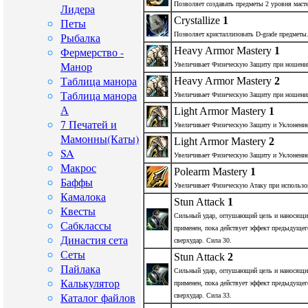
Позволяет создавать предметы 2 уровня масте
Лидера
Crystallize
1
Петы
Рыбалка
Позволяет кристаллизовать D-grade предметы
Фермерство -
Heavy Armor Mastery
1
Манор
Увеличивает Физическую Защиту при ношени
Таблица манора
Heavy Armor Mastery
2
Таблица манора
Увеличивает Физическую Защиту при ношени
А
Light Armor Mastery
1
7 Печатей и
Увеличивает Физическую Защиту и Уклонение
Мамонны(Каты)
Light Armor Mastery
2
SA
Увеличивает Физическую Защиту и Уклонение
Макрос
Polearm Mastery
1
Баффы
Увеличивает Физическую Атаку при использов
Камалока
Stun Attack
1
Квесты
Сильный удар, оглушающий цель и наносящи
Сабклассы
применен, пока действует эффект предыдущег
Династия сета
сверхудар. Сила 30.
Сеты
Stun Attack
2
Пайлака
Сильный удар, оглушающий цель и наносящи
Калькулятор
применен, пока действует эффект предыдущег
Каталог файлов
сверхудар. Сила 33.