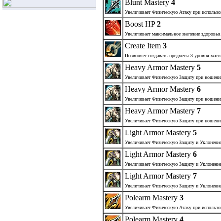
Blunt Mastery
4
Увеличивает Физическую Атаку при использо
Boost HP
2
Увеличивает максимальное значение здоровья
Create Item
3
Позволяет создавать предметы 3 уровня масте
Heavy Armor Mastery
5
Увеличивает Физическую Защиту при ношени
Heavy Armor Mastery
6
Увеличивает Физическую Защиту при ношени
Heavy Armor Mastery
7
Увеличивает Физическую Защиту при ношени
Light Armor Mastery
5
Увеличивает Физическую Защиту и Уклонение
Light Armor Mastery
6
Увеличивает Физическую Защиту и Уклонение
Light Armor Mastery
7
Увеличивает Физическую Защиту и Уклонение
Polearm Mastery
3
Увеличивает Физическую Атаку при использов
Polearm Mastery
4