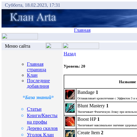
Суббота, 18.02.2023, 17:31
Главная
Меню сайта
Назад
Главная
Уровень: 20
страница
Клан
Последние
Название
добавлния
Bandage
1
*База знаний*
Останавливает кровотечение с Эффектом 3 и м
Blunt Mastery
1
Статьи
Увеличивает Физическую Атаку при использо
Книги/Квесты
Boost HP
1
на профы
Увеличивает максимальное значение здоровья
Дерево скилов
Create Item
2
Уголок Клан