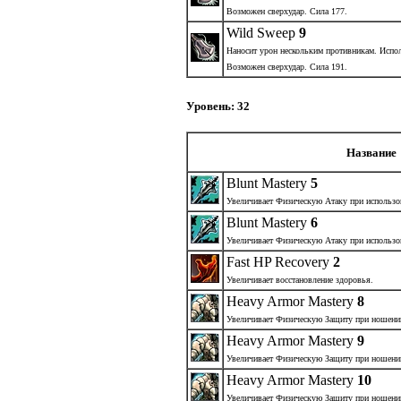
Возможен сверхудар. Сила 177.
Wild Sweep
9
Наносит урон нескольким противникам. Испол
Возможен сверхудар. Сила 191.
Уровень: 32
Название
Blunt Mastery
5
Увеличивает Физическую Атаку при использо
Blunt Mastery
6
Увеличивает Физическую Атаку при использо
Fast HP Recovery
2
Увеличивает восстановление здоровья.
Heavy Armor Mastery
8
Увеличивает Физическую Защиту при ношени
Heavy Armor Mastery
9
Увеличивает Физическую Защиту при ношени
Heavy Armor Mastery
10
Увеличивает Физическую Защиту при ношени