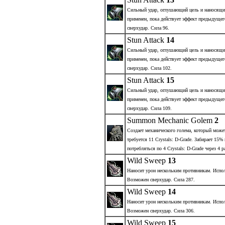
Сильный удар, оглушающий цель и наносящи
применен, пока действует эффект предыдущег
сверхудар. Сила 96.
Stun Attack
14
Сильный удар, оглушающий цель и наносящи
применен, пока действует эффект предыдущег
сверхудар. Сила 102.
Stun Attack
15
Сильный удар, оглушающий цель и наносящи
применен, пока действует эффект предыдущег
сверхудар. Сила 109.
Summon Mechanic Golem
2
Создает механического голема, который може
требуется 11 Crystals: D-Grade. Забирает 15
потребляться по 4 Crystals: D-Grade через 4
Wild Sweep
13
Наносит урон нескольким противникам. Испол
Возможен сверхудар. Сила 287.
Wild Sweep
14
Наносит урон нескольким противникам. Испол
Возможен сверхудар. Сила 306.
Wild Sweep
15