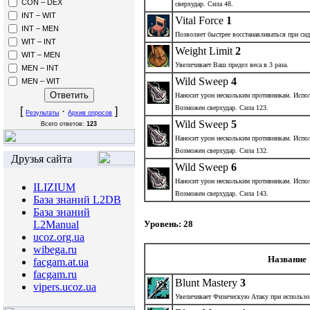
CON – DEX
сверхудар. Сила 48.
INT – WIT
Vital Force
1
INT – MEN
Позволяет быстрее восстанавливаться при сид
WIT – INT
Weight Limit
2
WIT – MEN
Увеличивает Ваш предел веса в 3 раза.
MEN – INT
Wild Sweep
4
MEN – WIT
Наносит урон нескольким противникам. Испол
Возможен сверхудар. Сила 123.
[
·
]
Результаты
Архив опросов
Wild Sweep
5
Всего ответов:
123
Наносит урон нескольким противникам. Испол
Возможен сверхудар. Сила 132.
Друзья сайта
Wild Sweep
6
Наносит урон нескольким противникам. Испол
ILIZIUM
Возможен сверхудар. Сила 143.
База знаний L2DB
База знаний
Уровень: 28
L2Manual
ucoz.org.ua
wibega.ru
Название
facgam.at.ua
facgam.ru
Blunt Mastery
3
vipers.ucoz.ua
Увеличивает Физическую Атаку при использо