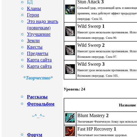
БД
Stun Attack
3
Кланы
Сильный удар, оглушающий цель и наносящи
Герои
применен, пока действует эффект предыдущег
сверхудар. Сила 35.
Это надо знать
Wild Sweep
1
(новичкам)
Улучшение
Наносит урон нескольким противникам. Испол
Возможен сверхудар. Сила 90.
Земли
Wild Sweep
2
Квесты
Наносит урон нескольким противникам. Испол
Предметы
Возможен сверхудар. Сила 97.
Карта сайта
Wild Sweep
3
Карта сайта
Наносит урон нескольким противникам. Испол
Возможен сверхудар. Сила 105.
*Творчество*
Уровень: 24
Рассказы
Фотоальбом
Название
~^_^~
Blunt Mastery
2
Увеличивает Физическую Атаку при использо
Fast HP Recovery
1
Форум
Увеличивает восстановление здоровья.