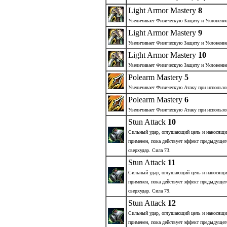
Light Armor Mastery
8
Увеличивает Физическую Защиту и Уклонение
Light Armor Mastery
9
Увеличивает Физическую Защиту и Уклонение
Light Armor Mastery
10
Увеличивает Физическую Защиту и Уклонение
Polearm Mastery
5
Увеличивает Физическую Атаку при использов
Polearm Mastery
6
Увеличивает Физическую Атаку при использов
Stun Attack
10
Сильный удар, оглушающий цель и наносящи
применен, пока действует эффект предыдущег
сверхудар. Сила 73.
Stun Attack
11
Сильный удар, оглушающий цель и наносящи
применен, пока действует эффект предыдущег
сверхудар. Сила 79.
Stun Attack
12
Сильный удар, оглушающий цель и наносящи
применен, пока действует эффект предыдущег