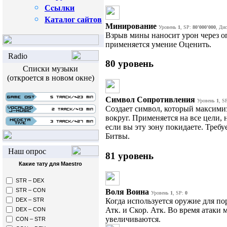
Сcылки
Каталог сайтов
Минирование
Уровень
1
, SP:
80'000'000
, Ди
Взрыв мины наносит урон через о
применяется умение Оценить.
Radio
80 уровень
Списки музыки
(откроется в новом окне)
Символ Сопротивления
Уровень
1
, S
Создает символ, который максимиз
вокруг. Применяется на все цели, 
если вы эту зону покидаете. Требу
Битвы.
Наш опрос
81 уровень
Какие тату для Maestro
STR – DEX
STR – CON
Воля Воина
Уровень
1
, SP:
0
Когда используется оружие для по
DEX – STR
Атк. и Скор. Атк. Во время атаки
DEX – CON
увеличиваются.
CON – STR