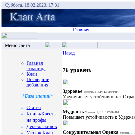
Суббота, 18.02.2023, 17:31
Главная
Меню сайта
Назад
Главная
страница
76 уровень
Клан
Последние
добавлния
Здоровье
Уровень
1
, SP:
12'500'000
*База знаний*
Увеличивает устойчивость к Отра
Статьи
Мудрость
Книги/Квесты
Уровень
1
, SP:
12'500'000
Повышает устойчивость к Удержа
на профы
Дерево скилов
Уголок Клан
Сокрушительная Оценка
Уровень
1
,