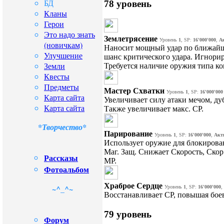
БД
78 уровень
Кланы
Герои
Это надо знать
Землетрясение
Уровень
1
, SP:
16'000'000
,
А
(новичкам)
Наносит мощный удар по ближайш
Улучшение
шанс критического удара. Игнори
Земли
Требуется наличие оружия типа ко
Квесты
Предметы
Мастер Схватки
Уровень
1
, SP:
16'000'000
Карта сайта
Увеличивает силу атаки мечом, ду
Карта сайта
Также увеличивает макс. CP.
*Творчество*
Парирование
Уровень
1
, SP:
16'000'000
,
Акт
Использует оружие для блокирован
Маг. Защ. Снижает Скорость, Скор.
Рассказы
MP.
Фотоальбом
Храброе Сердце
~^_^~
Уровень
1
, SP:
16'000'000
,
Восстанавливает CP, повышая бое
79 уровень
Форум