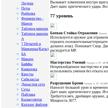
Вызывает изменения внутри врага
Лидера
Дает шанс критического удара. Во
Петы
Рыбалка
77 уровень
Фермерство -
Манор
Таблица манора
Боевая Стойка Отражения
Таблица манора
Уровень
Используется оружие для отражен
А
отразить положительные/отрицате
7 Печатей и
дальних атак). Понижает Скор. Дви
Мамонны(Каты)
расходуется MP.
SA
Макрос
Мастерство Умений
Баффы
Уровень
1
, SP:
14'70
Непревзойденное мастерство в ум
Камалока
использовать умения без отката и
Квесты
Сабклассы
Разрушение Брони
Династия сета
Уровень
1
, SP:
12'250
Наносит большой урон и временно 
Сеты
Дает шанс критического удара. И
Пайлака
Требуется меч, дробящее оружие, 
Калькулятор
Мощность 3077.
Каталог файлов