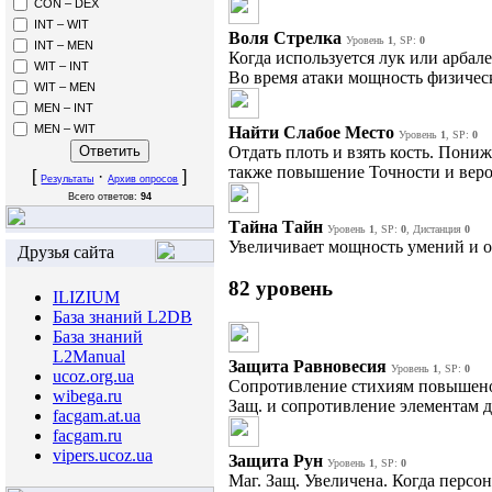
CON – DEX
INT – WIT
Воля Стрелка
Уровень
1
, SP:
0
INT – MEN
Когда используется лук или арбал
WIT – INT
Во время атаки мощность физичес
WIT – MEN
MEN – INT
MEN – WIT
Найти Слабое Место
Уровень
1
, SP:
0
Отдать плоть и взять кость. Пониже
также повышение Точности и веро
[
·
]
Результаты
Архив опросов
Всего ответов:
94
Тайна Тайн
Уровень
1
, SP:
0
, Дистанция
0
Увеличивает мощность умений и 
Друзья сайта
82 уровень
ILIZIUM
База знаний L2DB
База знаний
L2Manual
Защита Равновесия
Уровень
1
, SP:
0
ucoz.org.ua
Сопротивление стихиям повышено.
wibega.ru
Защ. и сопротивление элементам 
facgam.at.ua
facgam.ru
vipers.ucoz.ua
Защита Рун
Уровень
1
, SP:
0
Маг. Защ. Увеличена. Когда персо