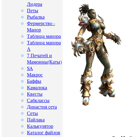
Лидера
Петы
Рыбалка
Фермерство -
Манор
Таблица манора
Таблица манора
А
7 Печатей и
Мамонны(Каты)
SA
Макрос
Баффы
Камалока
Квесты
Сабклассы
Династия сета
Сеты
Пайлака
Калькулятор
Каталог файлов