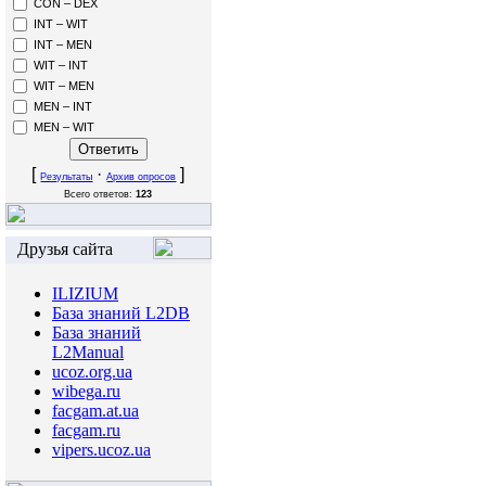
CON – DEX
INT – WIT
INT – MEN
WIT – INT
WIT – MEN
MEN – INT
MEN – WIT
[
·
]
Результаты
Архив опросов
Всего ответов:
123
Друзья сайта
ILIZIUM
База знаний L2DB
База знаний
L2Manual
ucoz.org.ua
wibega.ru
facgam.at.ua
facgam.ru
vipers.ucoz.ua